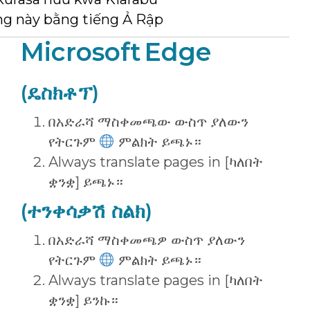
ng này bằng tiếng Ả Rập
Microsoft Edge
(ዴስክቶፕ)
በአድራሻ ማስቀመጫው ውስጥ ያለውን
የትርጉም
ምልክት ይጫኑ።
Always translate pages in [ካለበት
ቋንቋ] ይጫኑ።
(ተንቀሳቃሽ ስልክ)
በአድራሻ ማስቀመጫዎ ውስጥ ያለውን
የትርጉም
ምልክት ይጫኑ።
Always translate pages in [ካለበት
ቋንቋ] ይንኩ።