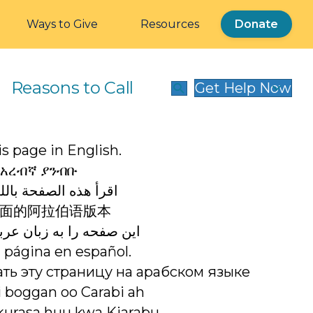
Ways to Give
Resources
Donate
Reasons to Call
Get Help Now
s page in English.
በአረብኛ ያንብቡ
اقرأ هذه الصفحة باللغ
面的阿拉伯语版本
این صفحه را به زبان عرب
 página en español.
ть эту страницу на арабском языке
i boggan oo Carabi ah
urasa huu kwa Kiarabu