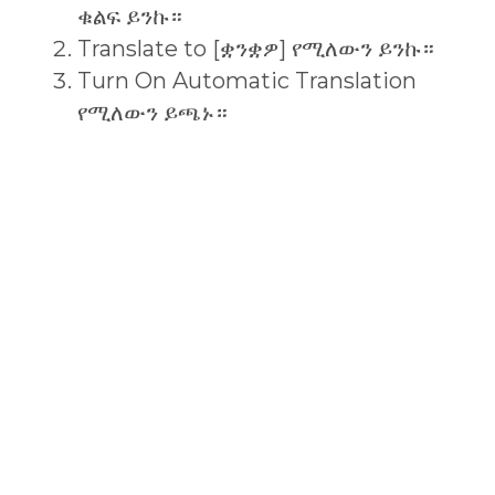
ቁልፍ ይንኩ።
Translate to [ቋንቋዎ] የሚለውን ይንኩ።
Turn On Automatic Translation
የሚለውን ይጫኑ።