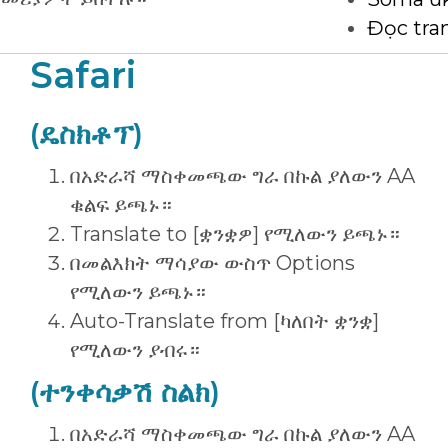
Đọc tra
Safari
(ዴስክቶፕ)
በአድራሻ ማስቀመጫው ግራ በኩል ያለውን AA
ቁልፍ ይጫኑ።
Translate to [ቋንቋዎ] የሚለውን ይጫኑ።
በመልእክት ማሳያው ውስጥ Options
የሚለውን ይጫኑ።
Auto-Translate from [ካለበት ቋንቋ]
የሚለውን ያብሩ።
(ተንቀሳቃሽ ስልክ)
በአድራሻ ማስቀመጫው ግራ በኩል ያለውን AA