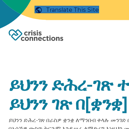
Translate This Site
ይህንን ድሕረ-ገጽ 
ይህንን ገጽ በ[ቋንቋ
ይህንን ድሕረ-ገጽ በራስዎ ቋንቋ ለማንበብ ቀላሉ መንገድ 
በአሳሽዎ ውስጥ ትርጉም እንዲሠራ ለማድረግ እነዚህን 