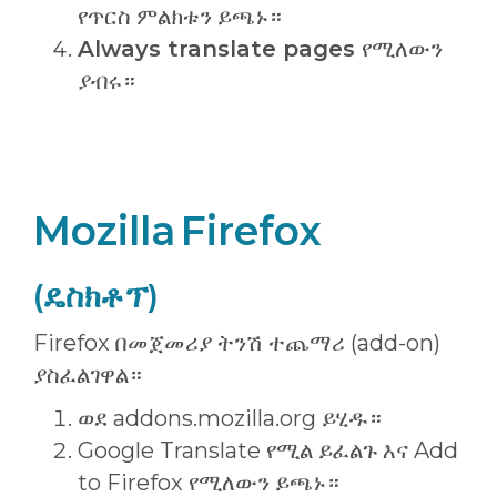
የጥርስ ምልክቱን ይጫኑ።
Always translate pages
የሚለውን
ያብሩ።
Mozilla Firefox
(ዴስክቶፕ)
Firefox በመጀመሪያ ትንሽ ተጨማሪ (add-on)
ያስፈልገዋል።
ወደ addons.mozilla.org ይሂዱ።
Google Translate የሚል ይፈልጉ እና Add
to Firefox የሚለውን ይጫኑ።