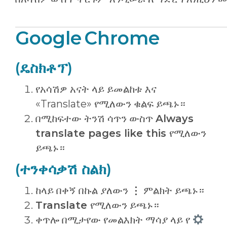
Google Chrome
(ዴስክቶፕ)
የአሳሽዎ አናት ላይ ይመልከቱ እና
«Translate» የሚለውን ቁልፍ ይጫኑ።
በሚከፍተው ትንሽ ሳጥን ውስጥ
Always
translate pages like this
የሚለውን
ይጫኑ።
(ተንቀሳቃሽ ስልክ)
ከላይ በቀኝ በኩል ያለውን
⋮
ምልክት ይጫኑ።
Translate
የሚለውን ይጫኑ።
ቀጥሎ በሚታየው የመልእክት ማሳያ ላይ የ