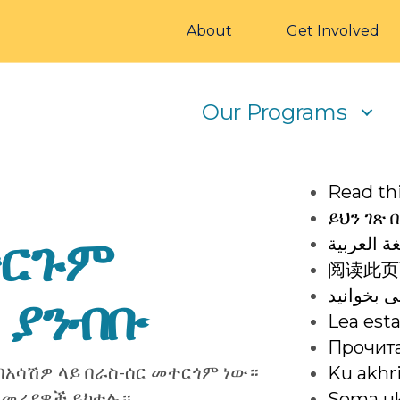
About
Get Involved
Our Programs
Read thi
ይህን ገጽ 
ተርጉም
ة العربية
阅读此页
ی بخوانید
] ያንብቡ
Lea esta
Прочита
በአሳሽዎ ላይ በራስ-ሰር መተርጎም ነው።
Ku akhr
መመሪያዎች ይከተሉ።
Soma uk