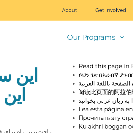
About
Get Involved
Our Programs
Read this page in 
این سا
ይህን ገጽ በአረብኛ ያንብ
 الصفحة باللغة العربية
این]
阅读此页面的阿拉伯
به زبان عربی بخوانید
Lea esta página en
Прочитать эту ст
Ku akhri boggan o
راحت‌ترین راه برای خ