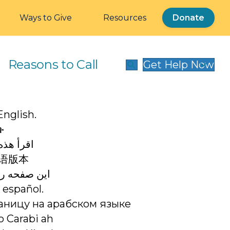
Ways to Give
Resources
Donate
Reasons to Call
Get Help Now
English.
ቡ
اقرأ هذه
语版本
این صفحه را 
 español.
раницу на арабском языке
o Carabi ah