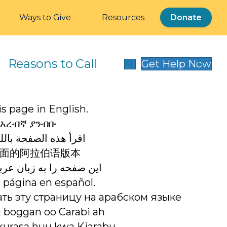
Ways to Give
Resources
Donate
Reasons to Call
Get Help Now
s page in English.
በአረብኛ ያንብቡ
اقرأ هذه الصفحة باللغ
面的阿拉伯语版本
این صفحه را به زبان عرب
 página en español.
ть эту страницу на арабском языке
i boggan oo Carabi ah
urasa huu kwa Kiarabu