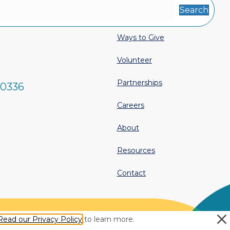
Search
Ways to Give
Volunteer
Partnerships
-0336
Careers
About
Resources
Contact
sis Connections. All rights reserved.
Read our Privacy Policy
to learn more.