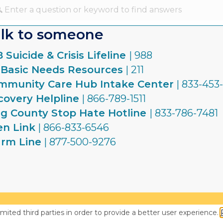
lk to someone
 Suicide & Crisis Lifeline
| 988
1 Basic Needs Resources
| 211
mmunity Care Hub Intake Center
| 833-453
covery Helpline
| 866-789-1511
ng County Stop Hate Hotline
| 833-786-7481
en Link
| 866-833-6546
rm Line
| 877-500-9276
© 2026 Cri
imited third parties in order to provide a better user experience.