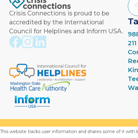
Crisis Connections is proud to be
Ta
accredited by the International
Council for Helplines and Inform USA.
988
Crisis Connections Facebook page
Crisis Connections Instagram page
Crisis Connections LinkedIn page
21
Co
Re
Ki
Te
Wa
Privacy Policy
Terms & Conditions
This website tracks user information and shares some of it with l